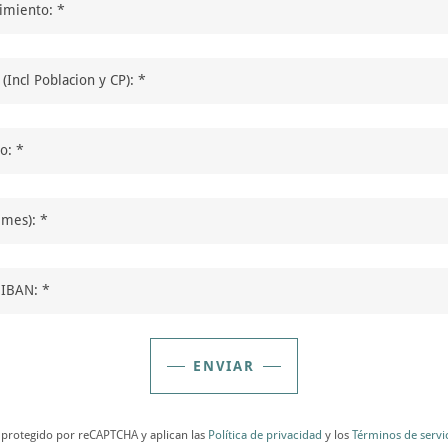
imiento: *
(Incl Poblacion y CP): *
o: *
 mes): *
IBAN: *
ENVIAR
tá protegido por reCAPTCHA y aplican las
Política de privacidad
y los
Términos de servi