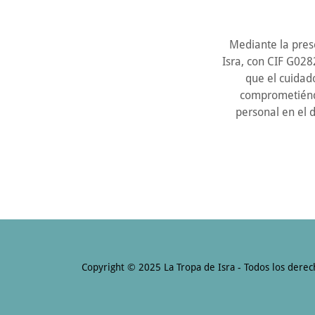
Mediante la pres
Isra, con CIF G028
que el cuidad
comprometiéndo
personal en e
Copyright © 2025 La Tropa de Isra - Todos los derec