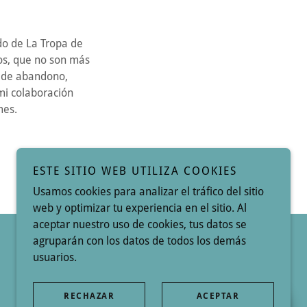
do de La Tropa de
ios, que no son más
o de abandono,
mi colaboración
 de 5€ al mes.
ESTE SITIO WEB UTILIZA COOKIES
Usamos cookies para analizar el tráfico del sitio
web y optimizar tu experiencia en el sitio. Al
aceptar nuestro uso de cookies, tus datos se
agruparán con los datos de todos los demás
Con tecnología de
usuarios.
RECHAZAR
ACEPTAR